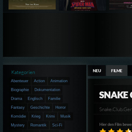
NEU
FILME
Kategorien
Abenteuer
Action
Animation
Biographie
Dokumentation
SNAKE 
Drama
Englisch
Familie
Fantasy
Geschichte
Horror
Snake.Club.G
Komödie
Krieg
Krimi
Musik
Hier den Film bewe
Mystery
Romantik
Sci-Fi