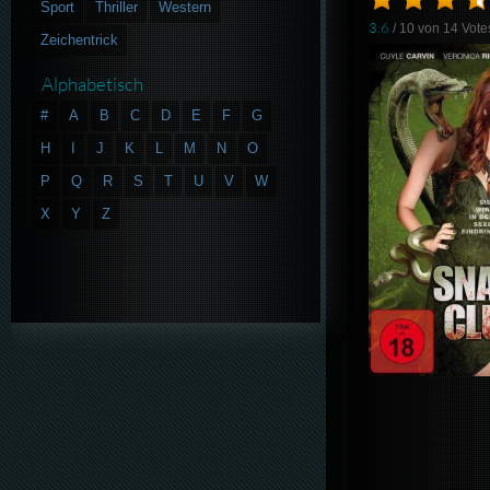
Sport
Thriller
Western
3.6
/ 10 von
14
Vote
Zeichentrick
Alphabetisch
#
A
B
C
D
E
F
G
H
I
J
K
L
M
N
O
P
Q
R
S
T
U
V
W
X
Y
Z