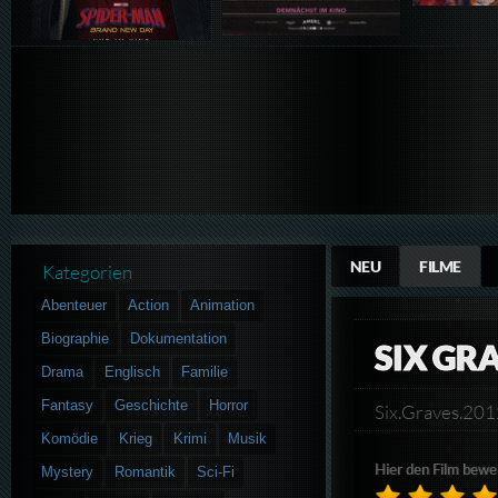
NEU
FILME
Kategorien
Abenteuer
Action
Animation
Biographie
Dokumentation
SIX GR
Drama
Englisch
Familie
Fantasy
Geschichte
Horror
Six.Graves.20
Komödie
Krieg
Krimi
Musik
Hier den Film bewe
Mystery
Romantik
Sci-Fi