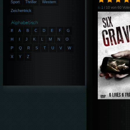
Sport
Thriller
Western
6.1
/ 10 von
60
Vote
Zeichentrick
Alphabetisch
#
A
B
C
D
E
F
G
H
I
J
K
L
M
N
O
P
Q
R
S
T
U
V
W
X
Y
Z