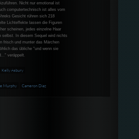
zuführen. Nicht nur emotional ist
auch computertechnisch ist alles vom
 Shreks Gesicht rühren sich 218
lte Lichteffekte lassen die Figuren
cher scheinen, jedes einzelne Haar
 selbst. In diesem Sequel wird nichts
n frisch und munter das Märchen
öhlich das übliche "und wenn sie
..." veräppelt.
Kelly Asbury
ie Murphy
Cameron Diaz