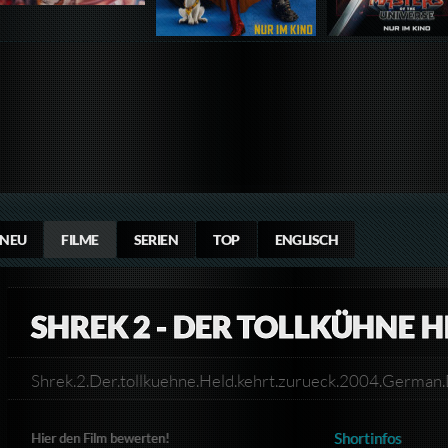
NEU
FILME
SERIEN
TOP
ENGLISCH
SHREK 2 - DER TOLLKÜHNE 
Shrek.2.Der.tollkuehne.Held.kehrt.zurueck.2004.Germ
Shortinfos
Hier den Film bewerten!