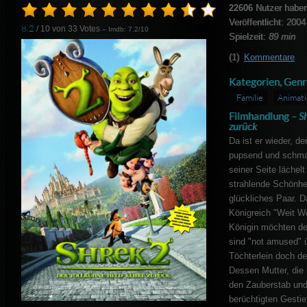
22606
Nutzer haben
Veröffentlicht: 2004
8.2
/ 10 von
33
Votes
– Imdb: 7.2/10
Spielzeit:
89 min
(1)
Kommentare
Kategorien, Genr
Familie
Animat
Filmhandlung –
Sh
zurück
Da ist er wieder, d
pupsend und schma
seiner Seite lächelt
strahlende Schönhei
glückliches Paar. Da
Königreich "Weit We
Königin möchten de
sind "not amused" ü
Töchterlein doch d
Dessen Mutter, die
den Zauberstab und 
berüchtigten Gestie