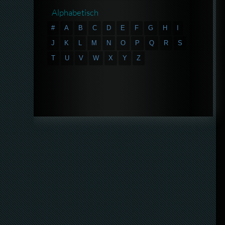
Alphabetisch
#
A
B
C
D
E
F
G
H
I
J
K
L
M
N
O
P
Q
R
S
T
U
V
W
X
Y
Z