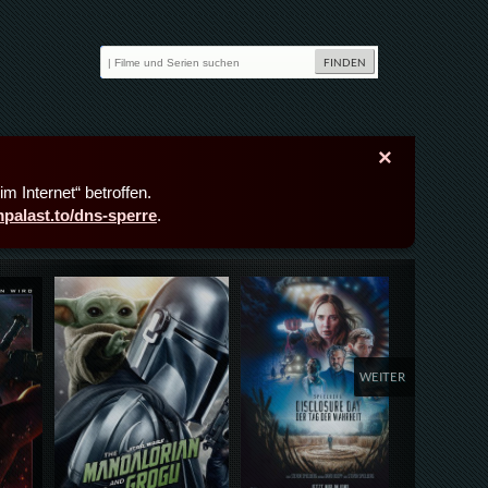
×
m Internet“ betroffen.
lmpalast.to/dns-sperre
.
Details,Play
Details,Play
Deta
WEITER