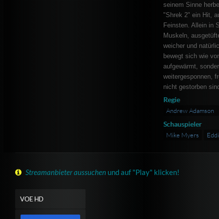
seinem Sinne herbei
"Shrek 2" ein Hit, 
Feinsten. Allein in
Muskeln, ausgetüfte
weicher und natürli
bewegt sich wie von
aufgewärmt, sonder
weitergesponnen, fr
nicht gestorben sind
Regie
Andrew Adamson
Schauspieler
Mike Myers
Edd
Streamanbieter aussuchen
und auf "Play" klicken!
VOE HD