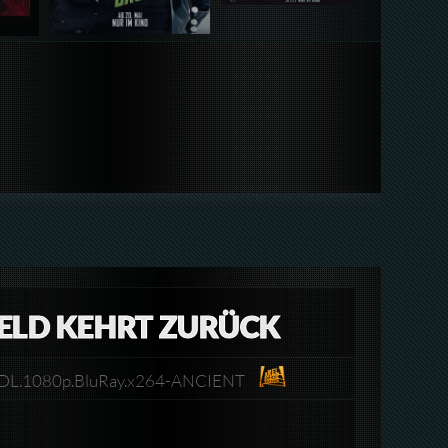
HELD KEHRT ZURÜCK
an.DL.1080p.BluRay.x264-ANCIENT