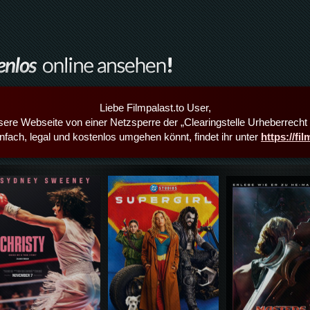
Liebe Filmpalast.to User,
sere Webseite von einer Netzsperre der „Clearingstelle Urheberrecht i
infach, legal und kostenlos umgehen könnt, findet ihr unter
https://fi
Details,Play
Details,Play
Details,Play