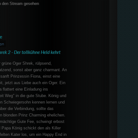
 den Stream gesehen
e
ion
rek 2 - Der tollkühne Held kehrt
er grüne Oger Shrek, rülpsend,
tzend, sonst aber ganz charmant. An
 sanft Prinzessin Fiona, einst eine
t, jetzt aus Liebe auch ein Oger. Ein
 flattert eine Einladung ins
it Weg" in die gute Stube. König und
n Schwiegersohn kennen lernen und
ber die Verbindung, sollte das
en blonden Prinz Charming ehelichen.
 mächtige Gute Fee, schwingt erbost
Papa König schickt den als Killer
felten Kater los, um ein Happy End in