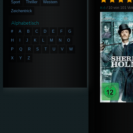
Sport
Thriller
Western
8.6
/ 10 von
101
Vot
Zeichentrick
Alphabetisch
#
A
B
C
D
E
F
G
H
I
J
K
L
M
N
O
P
Q
R
S
T
U
V
W
X
Y
Z