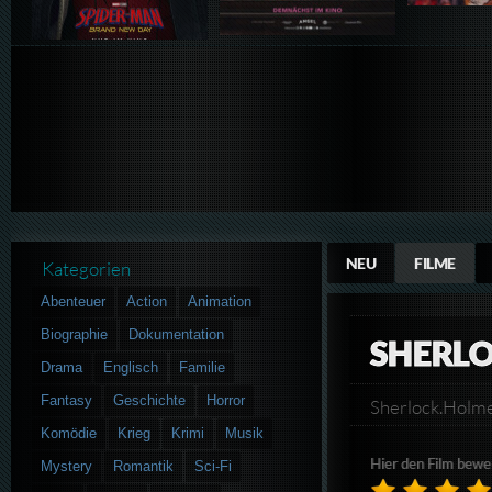
NEU
FILME
Kategorien
Abenteuer
Action
Animation
Biographie
Dokumentation
SHERL
Drama
Englisch
Familie
Fantasy
Geschichte
Horror
Sherlock.Hol
Komödie
Krieg
Krimi
Musik
Hier den Film bewe
Mystery
Romantik
Sci-Fi