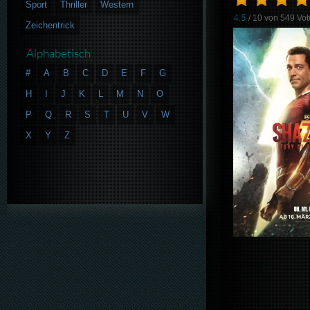
Sport
Thriller
Western
4.5
/ 10 von
549
Vot
Zeichentrick
Alphabetisch
#
A
B
C
D
E
F
G
H
I
J
K
L
M
N
O
P
Q
R
S
T
U
V
W
X
Y
Z