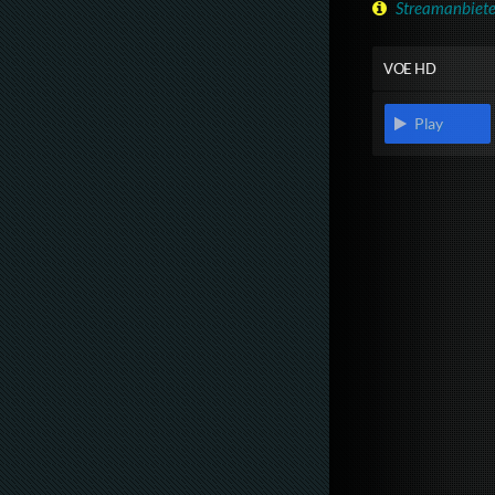
Streamanbiete
VOE HD
Play