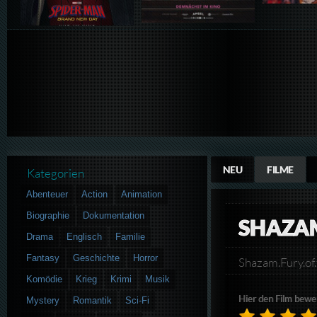
NEU
FILME
Kategorien
Abenteuer
Action
Animation
Biographie
Dokumentation
SHAZAM
Drama
Englisch
Familie
Fantasy
Geschichte
Horror
Shazam.Fury.o
Komödie
Krieg
Krimi
Musik
Hier den Film bewe
Mystery
Romantik
Sci-Fi