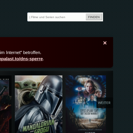
×
m Internet“ betroffen.
lmpalast.to/dns-sperre
.
Details,Play
Details,Play
Deta
WEITER