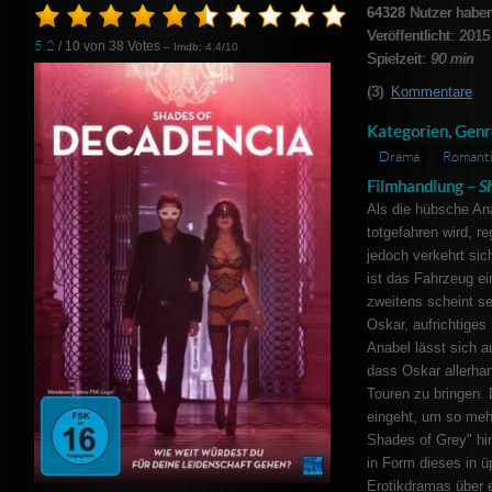
64328
Nutzer haben
Veröffentlicht: 2015
5.2
/ 10 von
38
Votes
– Imdb: 4.4/10
Spielzeit:
90 min
(3)
Kommentare
Kategorien, Genr
Drama
Romant
Filmhandlung –
S
Als die hübsche An
totgefahren wird, r
jedoch verkehrt sic
ist das Fahrzeug e
zweitens scheint se
Oskar, aufrichtiges
Anabel lässt sich au
dass Oskar allerha
Touren zu bringen. 
eingeht, um so mehr
Shades of Grey" hi
in Form dieses in 
Erotikdramas über 