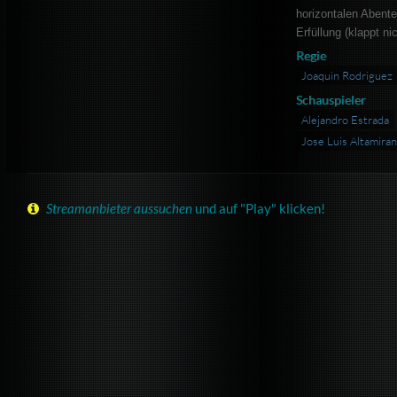
horizontalen Abent
Erfüllung (klappt nic
Regie
Joaquin Rodriguez
Schauspieler
Alejandro Estrada
Jose Luis Altamira
Streamanbieter aussuchen
und auf "Play" klicken!