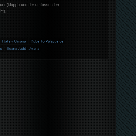
euer (klappt) und der umfassenden
ht).
Nataly Umaña
Roberto Palazuelos
no
Ileana Judith Arana