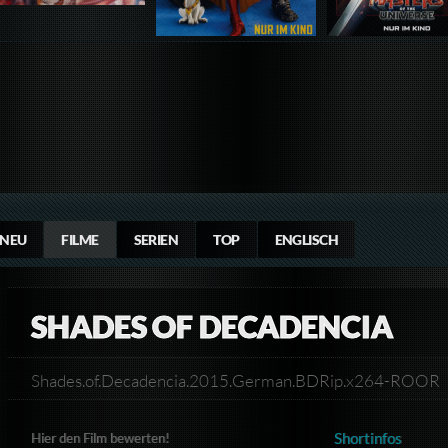
NEU
FILME
SERIEN
TOP
ENGLISCH
SHADES OF DECADENCIA
Shades.of.Decadencia.2015.German.BDRip.x264-ROOR
Shortinfos
Hier den Film bewerten!