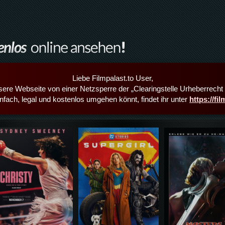
Liebe Filmpalast.to User,
sere Webseite von einer Netzsperre der „Clearingstelle Urheberrecht i
infach, legal und kostenlos umgehen könnt, findet ihr unter
https://fi
Details,Play
Details,Play
Details,Play