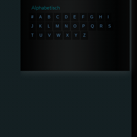
Alphabetisch
#
A
B
C
D
E
F
G
H
I
J
K
L
M
N
O
P
Q
R
S
T
U
V
W
X
Y
Z