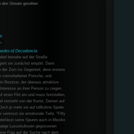
 den Stream gesehen
e
ik
hades of Decadencia
abel beinahe auf der Straße
egiert sie zunächst empört. Dann
h der Zorn ins Gegenteil, denn erstens
in cremefarbener Porsche, und
in Besitzer, der überaus attraktive
 Interesse an ihrer Person zu zeigen.
f einen Flirt ein und muss feststellen,
nd versteht von der Kunst, Damen auf
Doch je mehr sie auf tollkühne Spiele
 vermisst sie emotionale Tiefe. "Fifty
nterlässt seine Spuren auch in Mexiko
üppige Luxuskulissen gegossenen
eine Frau auf der Suche nach dem