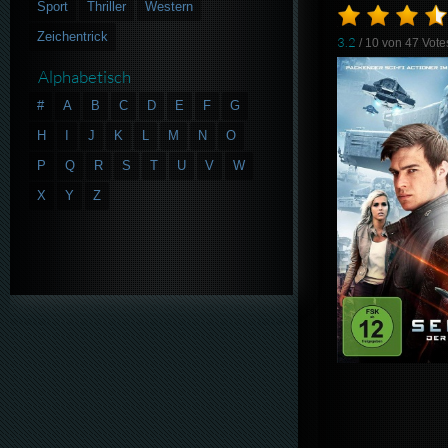
Sport
Thriller
Western
Zeichentrick
3.2
/ 10 von
47
Vote
Alphabetisch
#
A
B
C
D
E
F
G
H
I
J
K
L
M
N
O
P
Q
R
S
T
U
V
W
X
Y
Z