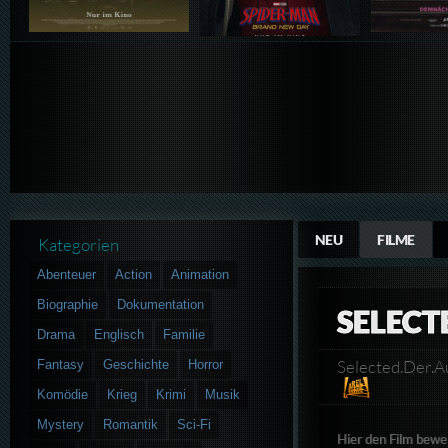
NEU
FILME
Kategorien
Abenteuer
Action
Animation
Biographie
Dokumentation
SELECT
Drama
Englisch
Familie
Selected.Der
Fantasy
Geschichte
Horror
Komödie
Krieg
Krimi
Musik
Mystery
Romantik
Sci-Fi
Hier den Film bewe