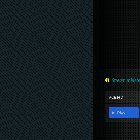
Streamanbiete
VOE HD
Play