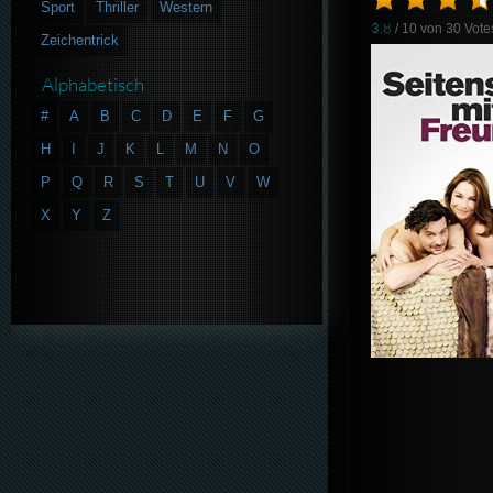
Sport
Thriller
Western
3.8
/ 10 von
30
Vote
Zeichentrick
Alphabetisch
#
A
B
C
D
E
F
G
H
I
J
K
L
M
N
O
P
Q
R
S
T
U
V
W
X
Y
Z