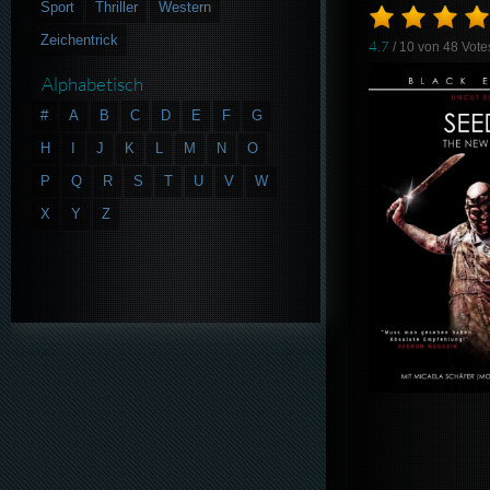
Sport
Thriller
Western
Zeichentrick
4.7
/ 10 von
48
Vote
Alphabetisch
#
A
B
C
D
E
F
G
H
I
J
K
L
M
N
O
P
Q
R
S
T
U
V
W
X
Y
Z