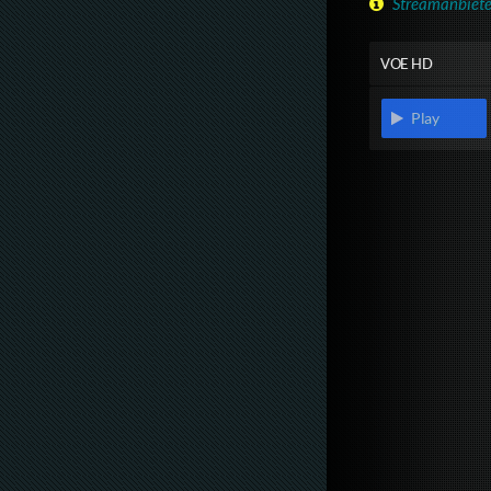
Streamanbiete
VOE HD
Play