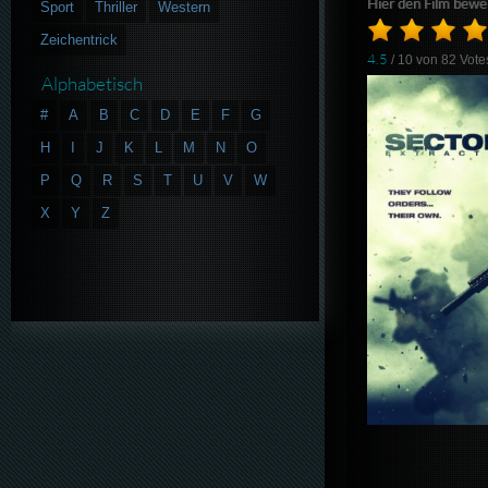
Hier den Film bewe
Sport
Thriller
Western
Zeichentrick
4.5
/ 10 von
82
Vote
Alphabetisch
#
A
B
C
D
E
F
G
H
I
J
K
L
M
N
O
P
Q
R
S
T
U
V
W
X
Y
Z