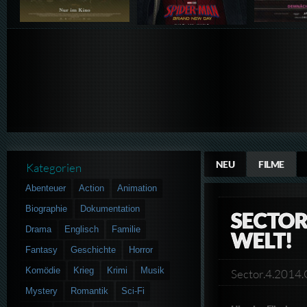
NEU
FILME
Kategorien
Abenteuer
Action
Animation
Biographie
Dokumentation
SECTOR
Drama
Englisch
Familie
WELT!
Fantasy
Geschichte
Horror
Komödie
Krieg
Krimi
Musik
Sector.4.201
Mystery
Romantik
Sci-Fi