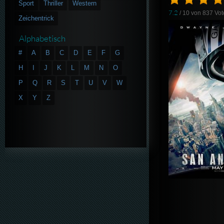
Sport
Thriller
Western
7.2
/ 10 von
837
Vot
Zeichentrick
Alphabetisch
#
A
B
C
D
E
F
G
H
I
J
K
L
M
N
O
P
Q
R
S
T
U
V
W
X
Y
Z