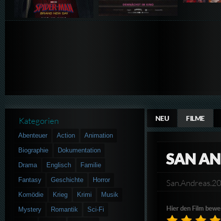
NEU
FILME
Kategorien
Abenteuer
Action
Animation
Biographie
Dokumentation
SAN A
Drama
Englisch
Familie
Fantasy
Geschichte
Horror
San.Andreas.
Komödie
Krieg
Krimi
Musik
Hier den Film bewe
Mystery
Romantik
Sci-Fi