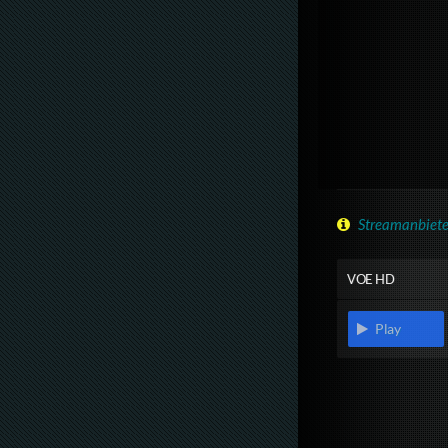
Streamanbiete
VOE HD
Play