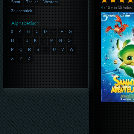
Sport
Thriller
Western
8
/ 10 von
30
Votes
Zeichentrick
Alphabetisch
#
A
B
C
D
E
F
G
H
I
J
K
L
M
N
O
P
Q
R
S
T
U
V
W
X
Y
Z