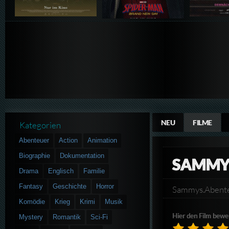
NEU
FILME
Kategorien
Abenteuer
Action
Animation
Biographie
Dokumentation
SAMMYS
Drama
Englisch
Familie
Fantasy
Geschichte
Horror
Sammys.Abent
Komödie
Krieg
Krimi
Musik
Hier den Film bewe
Mystery
Romantik
Sci-Fi