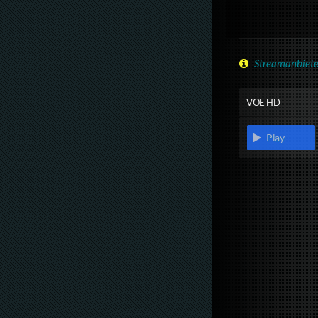
Streamanbiete
VOE HD
Play