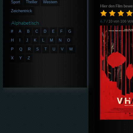
Sport
Thriller
Western
Hier den Film bewe
Zeichentrick
6.7
/ 10 von
106
Vot
Alphabetisch
#
A
B
C
D
E
F
G
H
I
J
K
L
M
N
O
P
Q
R
S
T
U
V
W
X
Y
Z