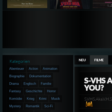
NEU
FILME
Kategorien
Abenteuer
Action
Animation
Biographie
Dokumentation
S-VHS 
Drama
Englisch
Familie
YOU?
Fantasy
Geschichte
Horror
S.VHS.Aka.V.
Komödie
Krieg
Krimi
Musik
Mystery
Romantik
Sci-Fi