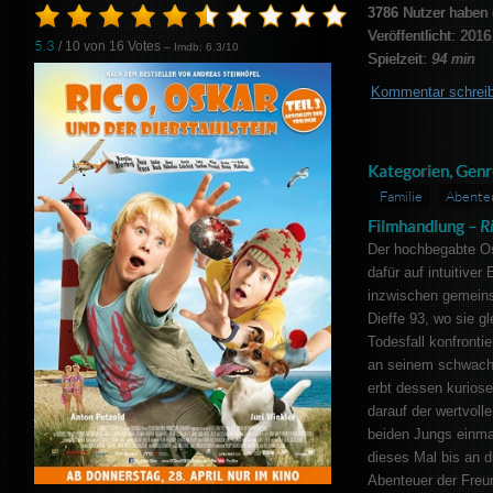
3786
Nutzer haben 
Veröffentlicht: 2016
5.3
/ 10 von
16
Votes
– Imdb: 6.3/10
Spielzeit:
94 min
Kommentar schrei
Kategorien, Genr
Familie
Abente
Filmhandlung –
R
Der hochbegabte Os
dafür auf intuitive
inzwischen gemeins
Dieffe 93, wo sie g
Todesfall konfrontie
an seinem schwach
erbt dessen kurios
darauf der wertvolle
beiden Jungs einma
dieses Mal bis an di
Abenteuer der Freu