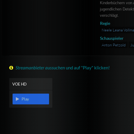
Kinderbüchern von A
jugendlichen Detekt
verschlägt.
Regie
Neele Leana Vollma
Schauspieler
Anton Petzold
Ju
Streamanbieter aussuchen
und auf "Play" klicken!
VOE HD
Play