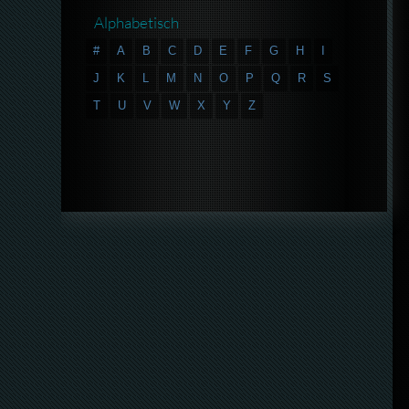
Alphabetisch
#
A
B
C
D
E
F
G
H
I
J
K
L
M
N
O
P
Q
R
S
T
U
V
W
X
Y
Z