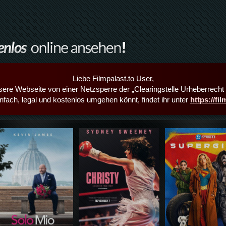
Liebe Filmpalast.to User,
sere Webseite von einer Netzsperre der „Clearingstelle Urheberrecht i
infach, legal und kostenlos umgehen könnt, findet ihr unter
https://fi
Details,Play
Details,Play
Details,Play