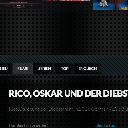
NEU
FILME
SERIEN
TOP
ENGLISCH
RICO, OSKAR UND DER DIEB
Rico.Oskar.und.der.Diebstahlstein.2016.German.720p.
Shortinfos
Hier den Film bewerten!