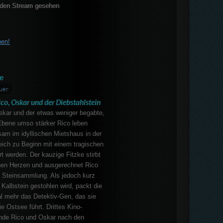
den Stream gesehen
ben!
e
uer
ico, Oskar und der Diebstahlstein
kar und der etwas weniger begabte,
r Ebene umso stärker Rico leben
am im idyllischen Mietshaus in der
leich zu Beginn mit einem tragischen
rt werden. Der kauzige Fitzke stirbt
en Herzen und ausgerechnet Rico
e Steinsammlung. Als jedoch kurz
 Kalbstein gestohlen wird, packt die
l mehr das Detektiv-Gen, das sie
e Ostsee führt. Drittes Kino-
nde Rico und Oskar nach den