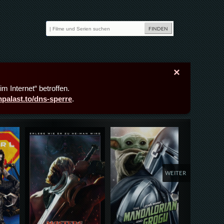
×
m Internet“ betroffen.
lmpalast.to/dns-sperre
.
Details,Play
Details,Play
Deta
WEITER