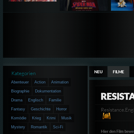
NEU
FILME
Kategorien
Abenteuer
Action
Animation
Biographie
Dokumentation
RESIST
Drama
Englisch
Familie
Resistance.E
Fantasy
Geschichte
Horror
Komödie
Krieg
Krimi
Musik
Mystery
Romantik
Sci-Fi
Hier den Film bewe