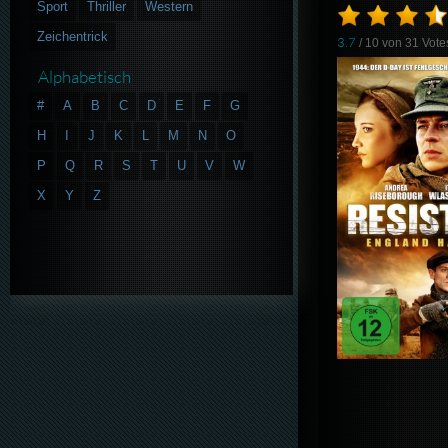
Sport
Thriller
Western
Zeichentrick
3.7
/ 10 von
31
Vote
Alphabetisch
#
A
B
C
D
E
F
G
H
I
J
K
L
M
N
O
P
Q
R
S
T
U
V
W
X
Y
Z