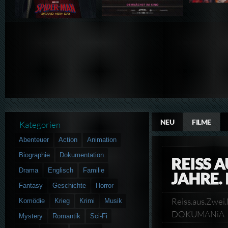
NEU
FILME
Kategorien
Abenteuer
Action
Animation
Biographie
Dokumentation
REISS 
Drama
Englisch
Familie
JAHRE.
Fantasy
Geschichte
Horror
Reiss.aus.Zwe
Komödie
Krieg
Krimi
Musik
DOKUMANiA
Mystery
Romantik
Sci-Fi