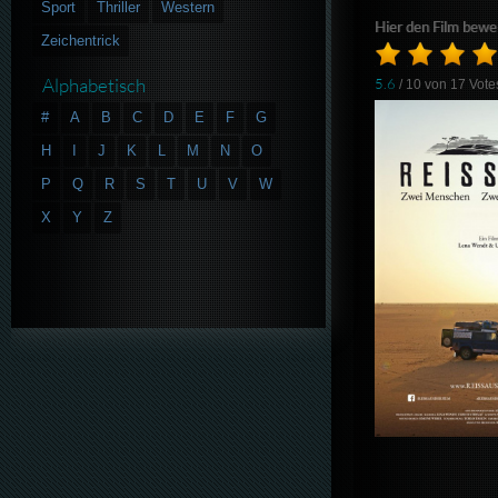
Sport
Thriller
Western
Hier den Film bewe
Zeichentrick
Alphabetisch
5.6
/ 10 von
17
Vote
#
A
B
C
D
E
F
G
H
I
J
K
L
M
N
O
P
Q
R
S
T
U
V
W
X
Y
Z