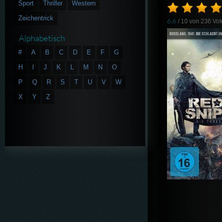
Sport
Thriller
Western
Zeichentrick
6.6
/ 10 von
236
Vot
Alphabetisch
#
A
B
C
D
E
F
G
H
I
J
K
L
M
N
O
P
Q
R
S
T
U
V
W
X
Y
Z