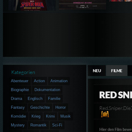
NEU
FILME
Kategorien
Abenteuer
Action
Animation
Biographie
Dokumentation
RED SN
Drama
Englisch
Familie
Red.Sniper.Di
Fantasy
Geschichte
Horror
Komödie
Krieg
Krimi
Musik
Mystery
Romantik
Sci-Fi
Hier den Film bewe