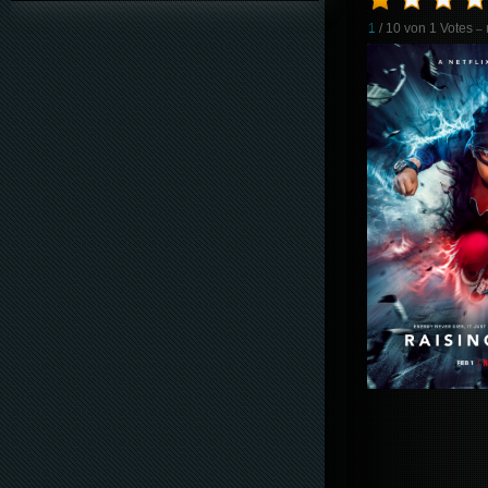
1
/ 10 von
1
Votes
– 