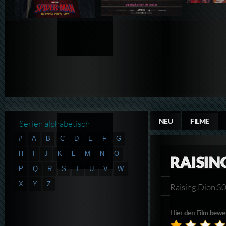
NEU
FILME
Serien alphabetisch
#
A
B
C
D
E
F
G
H
I
J
K
L
M
N
O
RAISIN
P
Q
R
S
T
U
V
W
X
Y
Z
Raising.Dion
Hier den Film bewe