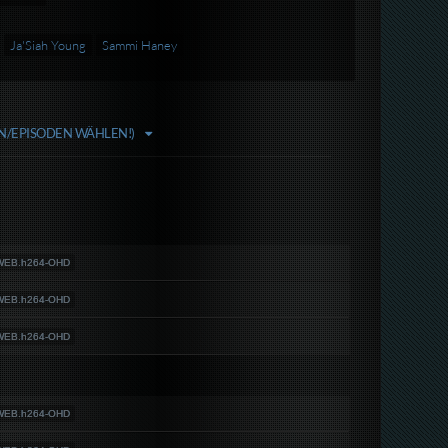
Ja'Siah Young
Sammi Haney
LN/EPISODEN WÄHLEN!)
.WEB.h264-OHD
.WEB.h264-OHD
.WEB.h264-OHD
.WEB.h264-OHD