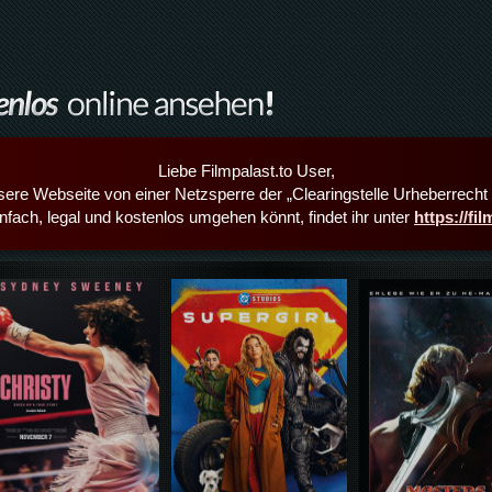
Liebe Filmpalast.to User,
sere Webseite von einer Netzsperre der „Clearingstelle Urheberrecht i
infach, legal und kostenlos umgehen könnt, findet ihr unter
https://fi
Details,Play
Details,Play
Details,Play