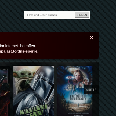
×
m Internet“ betroffen.
lmpalast.to/dns-sperre
.
Details,Play
Details,Play
Deta
WEITER