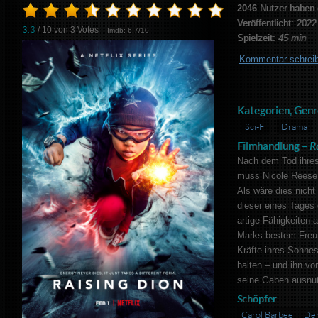
2046
Nutzer haben 
Veröffentlicht: 2022
3.3
/ 10 von
3
Votes
– Imdb: 6.7/10
Spielzeit:
45 min
Kommentar schrei
Kategorien, Genr
Sci-Fi
Drama
Filmhandlung –
R
Nach dem Tod ihres
muss Nicole Reese 
Als wäre dies nich
dieser eines Tages 
artige Fähigkeiten
Marks bestem Freund
Kräfte ihres Sohnes
halten – und ihn vo
seine Gaben ausnut
Schöpfer
Carol Barbee
Den