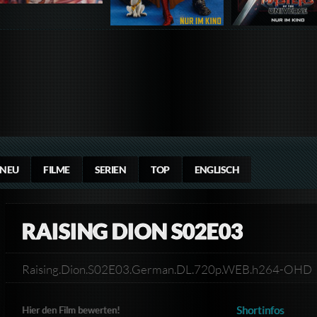
NEU
FILME
SERIEN
TOP
ENGLISCH
RAISING DION S02E03
Raising.Dion.S02E03.German.DL.720p.WEB.h264-OHD
Shortinfos
Hier den Film bewerten!