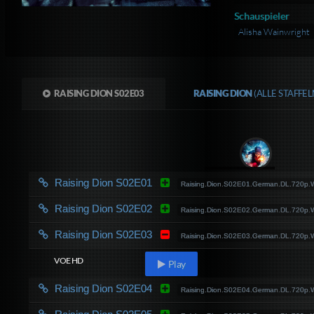
Schauspieler
Alisha Wainwright
RAISING DION S02E03
RAISING DION
(ALLE STAFFE
Raising Dion S02E01
Raising.Dion.S02E01.German.DL.720p
Raising Dion S02E02
Raising.Dion.S02E02.German.DL.720p
Raising Dion S02E03
Raising.Dion.S02E03.German.DL.720p
VOE HD
Play
Raising Dion S02E04
Raising.Dion.S02E04.German.DL.720p