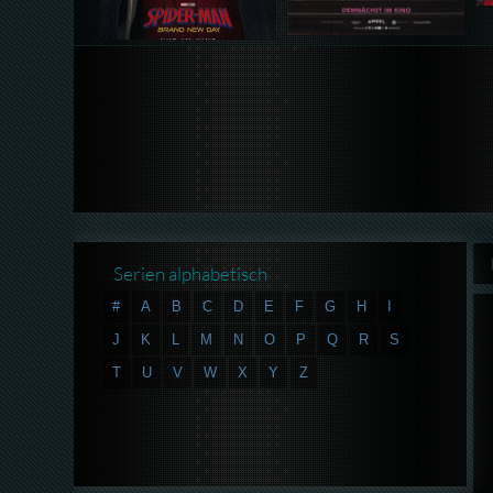
Serien alphabetisch
#
A
B
C
D
E
F
G
H
I
J
K
L
M
N
O
P
Q
R
S
T
U
V
W
X
Y
Z