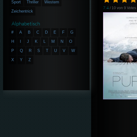
Sport
Thriller
Western
7.4
/ 10 von
9
Votes
Zeichentrick
Alphabetisch
#
A
B
C
D
E
F
G
H
I
J
K
L
M
N
O
P
Q
R
S
T
U
V
W
X
Y
Z