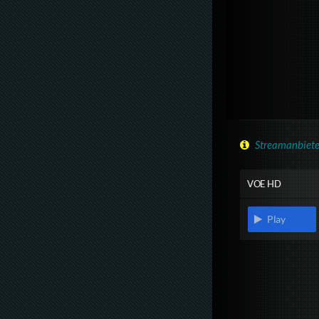
Streamanbiete
VOE HD
Play