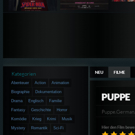
NEU
FILME
Kategorien
Abenteuer
Action
Animation
Biographie
Dokumentation
PUPPE
Drama
Englisch
Familie
Fantasy
Geschichte
Horror
Puppe.Germa
Komödie
Krieg
Krimi
Musik
Hier den Film bewe
Mystery
Romantik
Sci-Fi