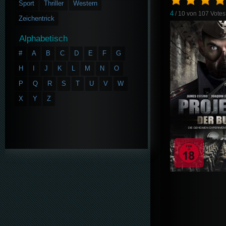
Sport
Thriller
Western
4
/ 10 von
107
Votes
Zeichentrick
Alphabetisch
#
A
B
C
D
E
F
G
H
I
J
K
L
M
N
O
P
Q
R
S
T
U
V
W
X
Y
Z