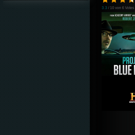
3.3
/ 10 von
6
Votes