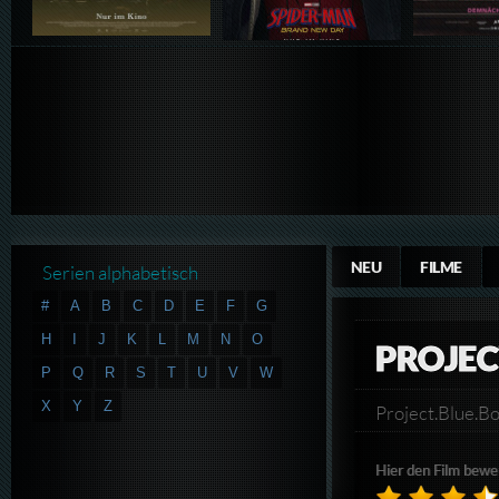
NEU
FILME
Serien alphabetisch
#
A
B
C
D
E
F
G
H
I
J
K
L
M
N
O
PROJEC
P
Q
R
S
T
U
V
W
X
Y
Z
Project.Blue.
Hier den Film bewe