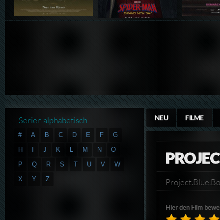
NEU
FILME
Serien alphabetisch
#
A
B
C
D
E
F
G
H
I
J
K
L
M
N
O
PROJEC
P
Q
R
S
T
U
V
W
X
Y
Z
Project.Blue.
Hier den Film bewe