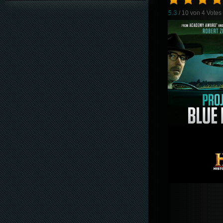
5.3
/ 10 von
4
Votes