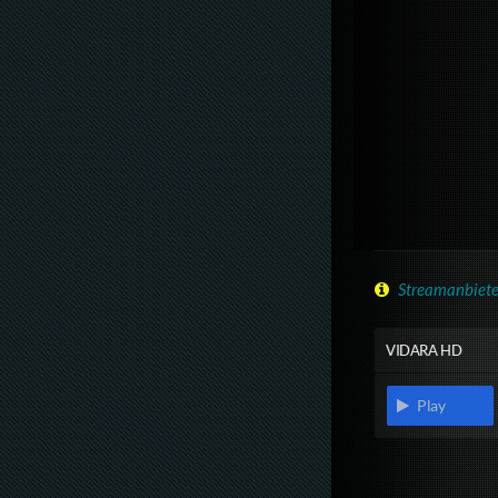
Streamanbiete
VIDARA HD
Play