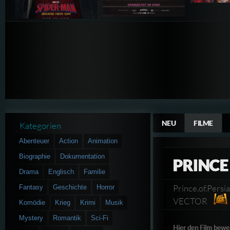
NEU
FILME
Kategorien
Abenteuer
Action
Animation
Biographie
Dokumentation
PRINCE 
Drama
Englisch
Familie
Prince.of.Pers
Fantasy
Geschichte
Horror
VECTOR
Komödie
Krieg
Krimi
Musik
Mystery
Romantik
Sci-Fi
Hier den Film bewe