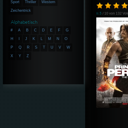
Sport
Thriller
Western
Zeichentrick
8.5
/ 10 von
132
Vot
Alphabetisch
#
A
B
C
D
E
F
G
H
I
J
K
L
M
N
O
P
Q
R
S
T
U
V
W
X
Y
Z