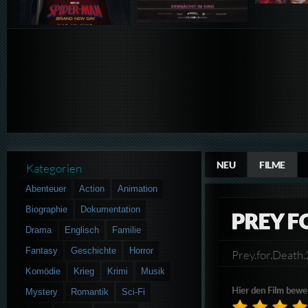
NEU
FILME
Kategorien
Abenteuer
Action
Animation
Biographie
Dokumentation
PREY F
Drama
Englisch
Familie
Fantasy
Geschichte
Horror
Prey.for.Deat
Komödie
Krieg
Krimi
Musik
Hier den Film bewe
Mystery
Romantik
Sci-Fi