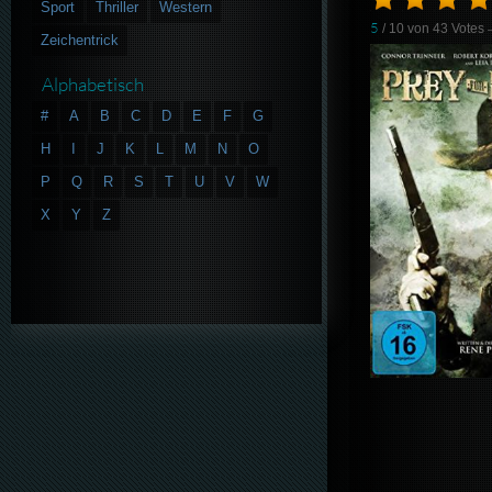
Sport
Thriller
Western
5
/ 10 von
43
Votes
Zeichentrick
Alphabetisch
#
A
B
C
D
E
F
G
H
I
J
K
L
M
N
O
P
Q
R
S
T
U
V
W
X
Y
Z