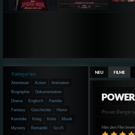
NEU
FILME
Kategorien
Abenteuer
Action
Animation
Biographie
Dokumentation
POWER
Drama
Englisch
Familie
Fantasy
Geschichte
Horror
Power.Ranger
Komödie
Krieg
Krimi
Musik
Hier den Film bewe
Mystery
Romantik
Sci-Fi