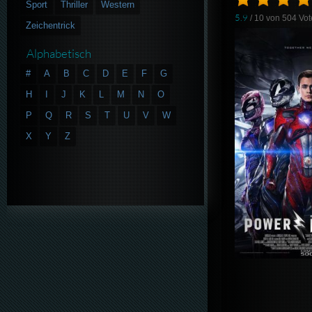
Sport
Thriller
Western
5.9
/ 10 von
504
Vot
Zeichentrick
Alphabetisch
#
A
B
C
D
E
F
G
H
I
J
K
L
M
N
O
P
Q
R
S
T
U
V
W
X
Y
Z