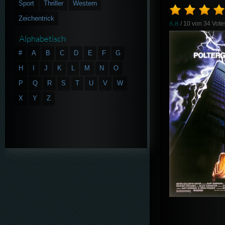
Sport
Thriller
Western
Zeichentrick
6.8
/ 10 von
34
Vote
Alphabetisch
#
A
B
C
D
E
F
G
H
I
J
K
L
M
N
O
P
Q
R
S
T
U
V
W
X
Y
Z