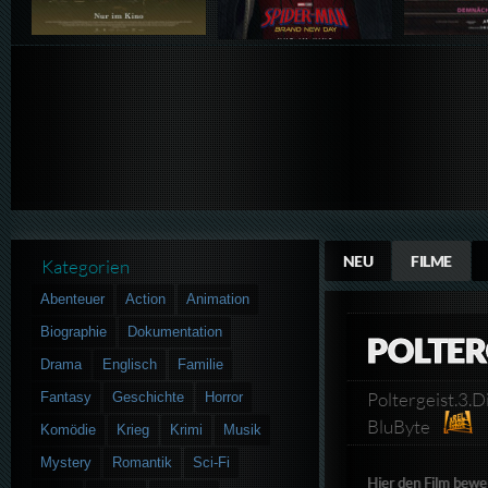
NEU
FILME
Kategorien
Abenteuer
Action
Animation
Biographie
Dokumentation
POLTER
Drama
Englisch
Familie
Poltergeist.3.
Fantasy
Geschichte
Horror
BluByte
Komödie
Krieg
Krimi
Musik
Mystery
Romantik
Sci-Fi
Hier den Film bewe