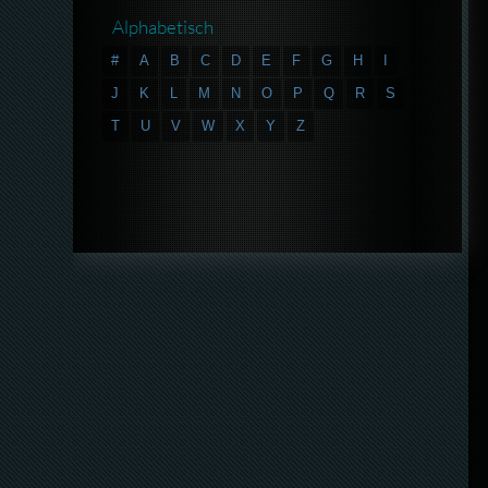
Alphabetisch
#
A
B
C
D
E
F
G
H
I
J
K
L
M
N
O
P
Q
R
S
T
U
V
W
X
Y
Z