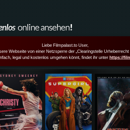
Liebe Filmpalast.to User,
sere Webseite von einer Netzsperre der „Clearingstelle Urheberrecht i
infach, legal und kostenlos umgehen könnt, findet ihr unter
https://fi
Details,Play
Details,Play
Details,Play