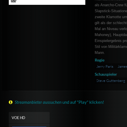
als Anarcho-Crew f
Slapstick-Situatio
zweite Klamotte um
gilt als der schlech
Mal an Niveau verlo
Mahoney), Hauptdars
Einspielergebnis pro
Stil von Militärkla
Mann.
Regie
Jerry Paris
James
Schauspieler
Steve Guttenberg
Streamanbieter aussuchen
und auf "Play" klicken!
VOE HD