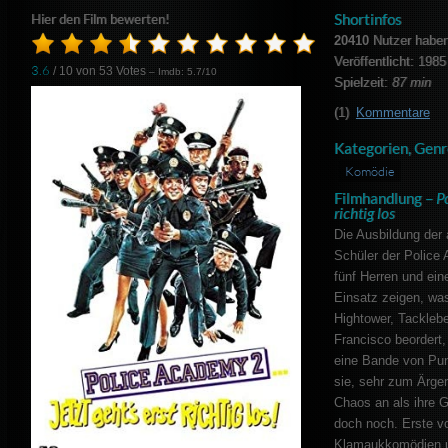
Shortinfos
Hier den Film bewerten!
20410
Nutzer haben
Veröffentlicht: 1985
3.6
/ 10 von
53
Votes
– Imdb: 5.7/10
Spielzeit:
87 min
(1)
Kommentare
Kategorien, Genr
Komödie
Filmhandlung –
Po
richtig los
Die Ausbildung der
Schüler der Police 
fünf Herren und ein
Einsatz zeigen, was
Hightower, Tackleb
Francisco beordert,
eine Bande von Punk
sie, sehr zum Ärger
Chaos an als ihre 
doch noch. Erste v
Klamaukkomödien u