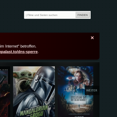
×
m Internet“ betroffen.
lmpalast.to/dns-sperre
.
Details,Play
Details,Play
Deta
WEITER