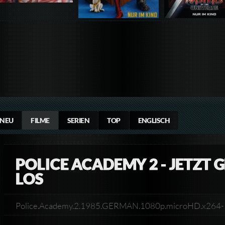
NEU
FILME
SERIEN
TOP
ENGLISCH
POLICE ACADEMY 2 - JETZT G
LOS
Police.Academy.2.1985.GERMAN.1080p.microHD.x26