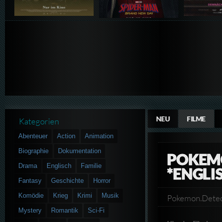
NEU
FILME
Kategorien
Abenteuer
Action
Animation
Biographie
Dokumentation
POKEMO
Drama
Englisch
Familie
*ENGLI
Fantasy
Geschichte
Horror
Komödie
Krieg
Krimi
Musik
Pokemon.Dete
Mystery
Romantik
Sci-Fi