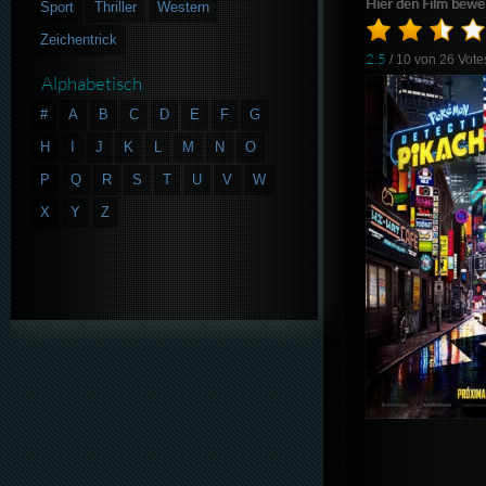
Hier den Film bewe
Sport
Thriller
Western
Zeichentrick
2.5
/ 10 von
26
Vote
Alphabetisch
#
A
B
C
D
E
F
G
H
I
J
K
L
M
N
O
P
Q
R
S
T
U
V
W
X
Y
Z