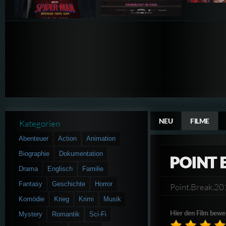
NEU
FILME
Kategorien
Abenteuer
Action
Animation
Biographie
Dokumentation
POINT 
Drama
Englisch
Familie
Fantasy
Geschichte
Horror
Point.Break.
Komödie
Krieg
Krimi
Musik
Hier den Film bewe
Mystery
Romantik
Sci-Fi