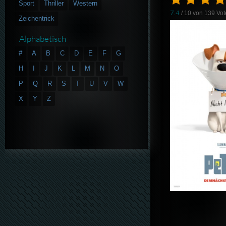
Sport
Thriller
Western
7.4
/ 10 von
139
Vot
Zeichentrick
Alphabetisch
#
A
B
C
D
E
F
G
H
I
J
K
L
M
N
O
P
Q
R
S
T
U
V
W
X
Y
Z