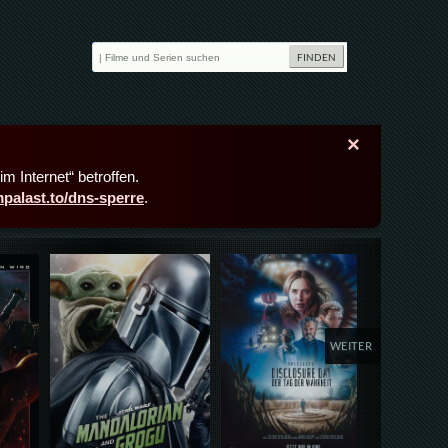
×
m Internet“ betroffen.
lmpalast.to/dns-sperre
.
Details,Play
Details,Play
Deta
WEITER