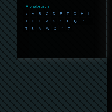
Alphabetisch
#
A
B
C
D
E
F
G
H
I
J
K
L
M
N
O
P
Q
R
S
T
U
V
W
X
Y
Z