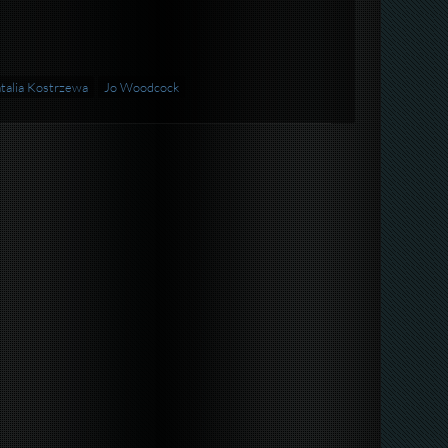
talia Kostrzewa
Jo Woodcock