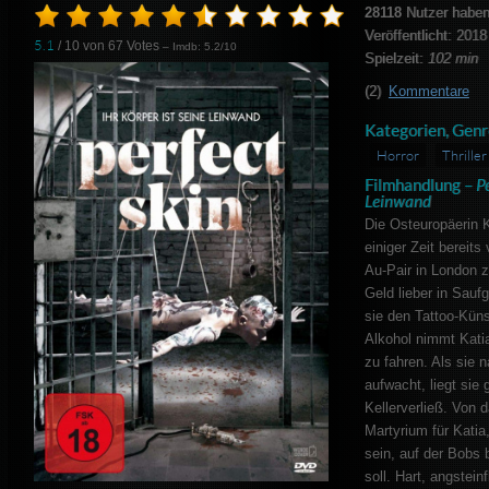
28118
Nutzer haben
Veröffentlicht: 2018
5.1
/ 10 von
67
Votes
– Imdb: 5.2/10
Spielzeit:
102 min
(2)
Kommentare
Kategorien, Genr
Horror
Thriller
Filmhandlung –
Pe
Leinwand
Die Osteuropäerin K
einiger Zeit bereits 
Au-Pair in London z
Geld lieber in Saufg
sie den Tattoo-Küns
Alkohol nimmt Kati
zu fahren. Als sie 
aufwacht, liegt sie
Kellerverließ. Von 
Martyrium für Katia
sein, auf der Bobs
soll. Hart, angstein