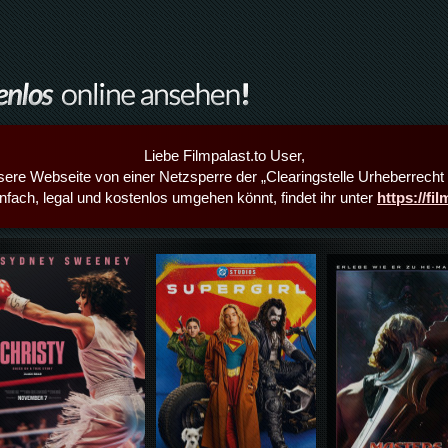
Liebe Filmpalast.to User,
sere Webseite von einer Netzsperre der „Clearingstelle Urheberrecht i
infach, legal und kostenlos umgehen könnt, findet ihr unter
https://fi
Details,Play
Details,Play
Details,Play