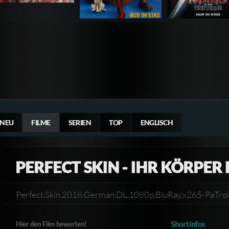
NEU
FILME
SERIEN
TOP
ENGLISCH
PERFECT SKIN - IHR KÖRPER
Perfect.Skin.2018.German.DL.1080p.BluRay.x265-PaTro
Shortinfos
Hier den Film bewerten!