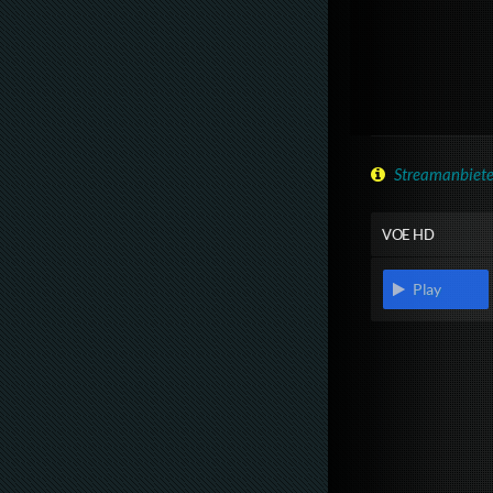
Streamanbiete
VOE HD
Play