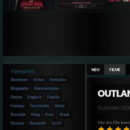
NEU
FILME
Kategorien
Abenteuer
Action
Animation
Biographie
Dokumentation
OUTLA
Drama
Englisch
Familie
Fantasy
Geschichte
Horror
Outlander.20
Komödie
Krieg
Krimi
Musik
Hier den Film bewe
Mystery
Romantik
Sci-Fi