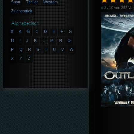
Sport
Thriller
Western
8.3
/ 10 von
252
Vot
Zeichentrick
Alphabetisch
#
A
B
C
D
E
F
G
H
I
J
K
L
M
N
O
P
Q
R
S
T
U
V
W
X
Y
Z