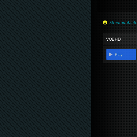
Streamanbiete
VOE HD
Play