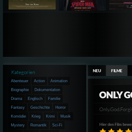
NEU
FILME
Kategorien
Abenteuer
Action
Animation
Biographie
Dokumentation
ONLY G
Drama
Englisch
Familie
Fantasy
Geschichte
Horror
Only.God.For
Komödie
Krieg
Krimi
Musik
Hier den Film bewe
Mystery
Romantik
Sci-Fi