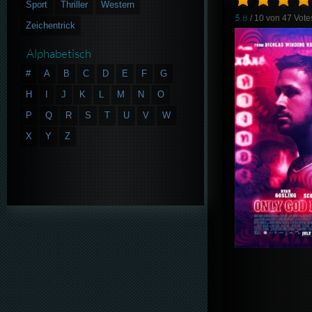
Sport
Thriller
Western
5.8
/ 10 von
47
Vote
Zeichentrick
Alphabetisch
#
A
B
C
D
E
F
G
H
I
J
K
L
M
N
O
P
Q
R
S
T
U
V
W
X
Y
Z