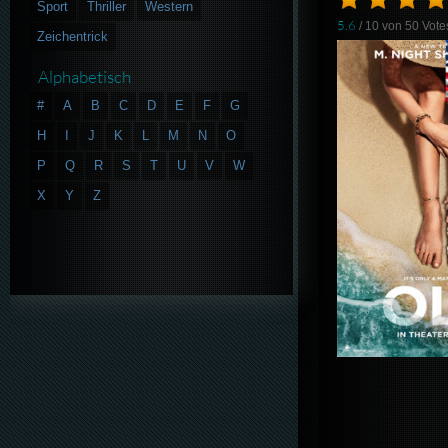
Sport
Thriller
Western
5.6
/ 10 von
50
Vote
Zeichentrick
Alphabetisch
#
A
B
C
D
E
F
G
H
I
J
K
L
M
N
O
P
Q
R
S
T
U
V
W
X
Y
Z