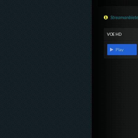
Streamanbiete
VOE HD
Play