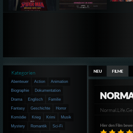
NEU
FILME
Kategorien
Abenteuer
Action
Animation
Biographie
Dokumentation
NORMAL
Drama
Englisch
Familie
Fantasy
Geschichte
Horror
Normal.Life.
Komödie
Krieg
Krimi
Musik
Hier den Film bewe
Mystery
Romantik
Sci-Fi