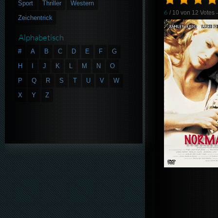
Sport
Thriller
Western
6
/ 10 von
12
Votes
Zeichentrick
Alphabetisch
#
A
B
C
D
E
F
G
H
I
J
K
L
M
N
O
P
Q
R
S
T
U
V
W
X
Y
Z