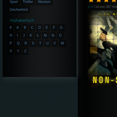
Sport
Thriller
Western
8.9
/ 10 von
387
Vot
Zeichentrick
Alphabetisch
#
A
B
C
D
E
F
G
H
I
J
K
L
M
N
O
P
Q
R
S
T
U
V
W
X
Y
Z