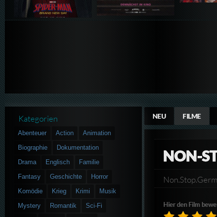
NEU
FILME
Kategorien
Abenteuer
Action
Animation
Biographie
Dokumentation
NON-S
Drama
Englisch
Familie
Fantasy
Geschichte
Horror
Non.Stop.Ger
Komödie
Krieg
Krimi
Musik
Hier den Film bewe
Mystery
Romantik
Sci-Fi