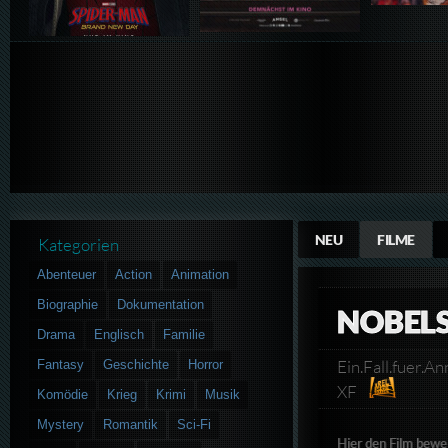
NEU
FILME
Kategorien
Abenteuer
Action
Animation
Biographie
Dokumentation
NOBELS
Drama
Englisch
Familie
Ein.Fall.fuer.
Fantasy
Geschichte
Horror
XF
Komödie
Krieg
Krimi
Musik
Mystery
Romantik
Sci-Fi
Hier den Film bewe