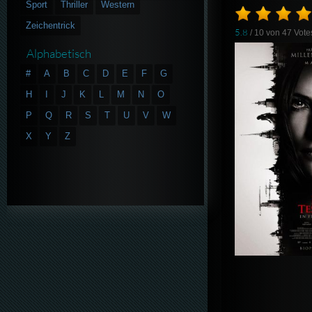
Sport
Thriller
Western
Zeichentrick
5.8
/ 10 von
47
Vote
Alphabetisch
#
A
B
C
D
E
F
G
H
I
J
K
L
M
N
O
P
Q
R
S
T
U
V
W
X
Y
Z