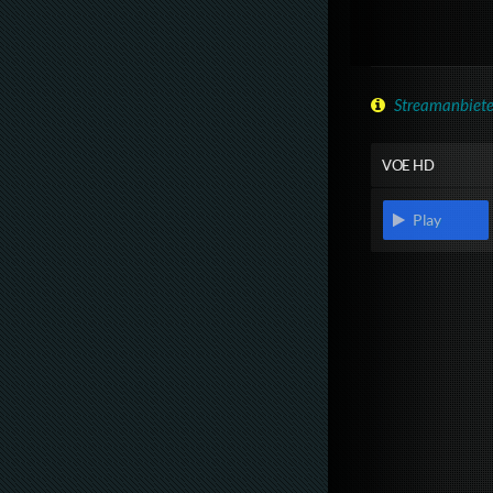
Streamanbiete
VOE HD
Play