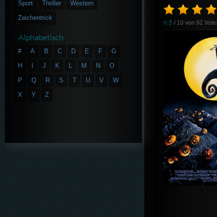
Sport
Thriller
Western
Zeichentrick
8.5
/ 10 von
92
Vote
Alphabetisch
#
A
B
C
D
E
F
G
H
I
J
K
L
M
N
O
P
Q
R
S
T
U
V
W
X
Y
Z