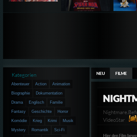
NEU
FILME
Kategorien
Abenteuer
Action
Animation
Biographie
Dokumentation
NIGHTM
Drama
Englisch
Familie
Nightmare.Bef
Fantasy
Geschichte
Horror
VideoStar
Komödie
Krieg
Krimi
Musik
Mystery
Romantik
Sci-Fi
Hier den Film bewe