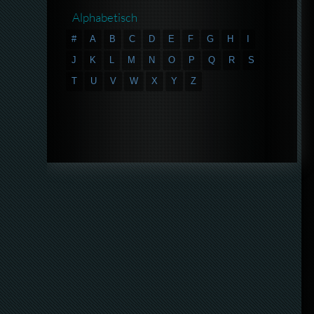
Alphabetisch
#
A
B
C
D
E
F
G
H
I
J
K
L
M
N
O
P
Q
R
S
T
U
V
W
X
Y
Z