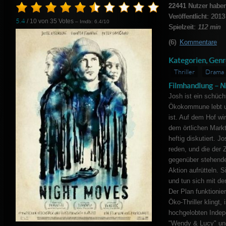
22441
Nutzer haben
Veröffentlicht: 2013
5.4
/ 10 von
35
Votes
– Imdb: 6.4/10
Spielzeit:
112 min
(6)
Kommentare
Kategorien, Genr
Thriller
Drama
Filmhandlung –
N
Josh ist ein schüch
Ökokommune lebt un
ist. Auf dem Hof w
dem örtlichen Markt
heftig diskutiert. 
reden, und die der 
gegenüber stehende
Aktion aufrütteln.
und tun sich mit d
Der Plan funktionier
Öko-Thriller klingt, 
hochgelobten Indepe
"Wendy & Lucy" und 