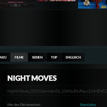
NEU
FILME
SERIEN
TOP
ENGLISCH
NIGHT MOVES
Night.Moves.2013.German.DL.1080p.BluRay.x264-E
Shortinfos
Hier den Film bewerten!