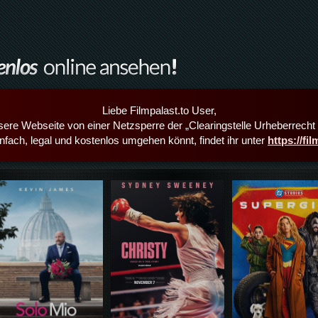
Liebe Filmpalast.to User,
sere Webseite von einer Netzsperre der „Clearingstelle Urheberrecht i
infach, legal und kostenlos umgehen könnt, findet ihr unter
https://fi
Details,Play
Details,Play
Details,Play