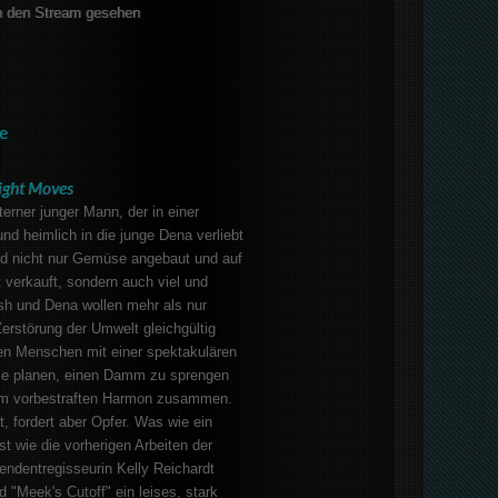
 den Stream gesehen
e
ight Moves
terner junger Mann, der in einer
d heimlich in die junge Dena verliebt
ird nicht nur Gemüse angebaut und auf
 verkauft, sondern auch viel und
Josh und Dena wollen mehr als nur
Zerstörung der Umwelt gleichgültig
n Menschen mit einer spektakulären
 Sie planen, einen Damm zu sprengen
em vorbestraften Harmon zusammen.
t, fordert aber Opfer. Was wie ein
ist wie die vorherigen Arbeiten der
ndentregisseurin Kelly Reichardt
"Meek's Cutoff" ein leises, stark