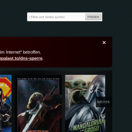
×
m Internet“ betroffen.
lmpalast.to/dns-sperre
.
Details,Play
Details,Play
Deta
WEITER