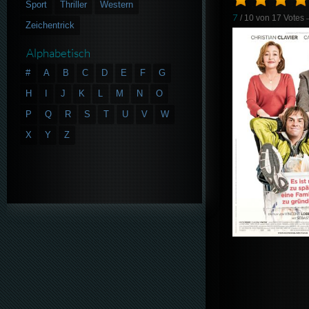
Sport
Thriller
Western
7
/ 10 von
17
Votes
Zeichentrick
Alphabetisch
#
A
B
C
D
E
F
G
H
I
J
K
L
M
N
O
P
Q
R
S
T
U
V
W
X
Y
Z