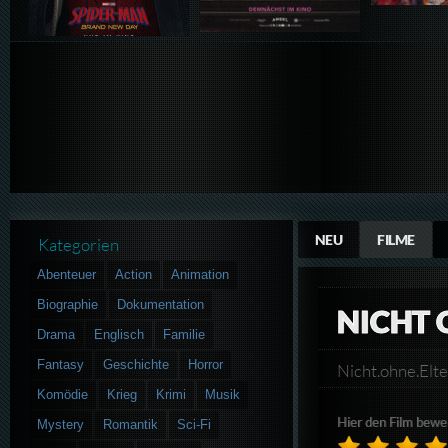
NEU
FILME
Kategorien
Abenteuer
Action
Animation
Biographie
Dokumentation
NICHT 
Drama
Englisch
Familie
Fantasy
Geschichte
Horror
Nicht.ohne.El
Komödie
Krieg
Krimi
Musik
Hier den Film bewe
Mystery
Romantik
Sci-Fi