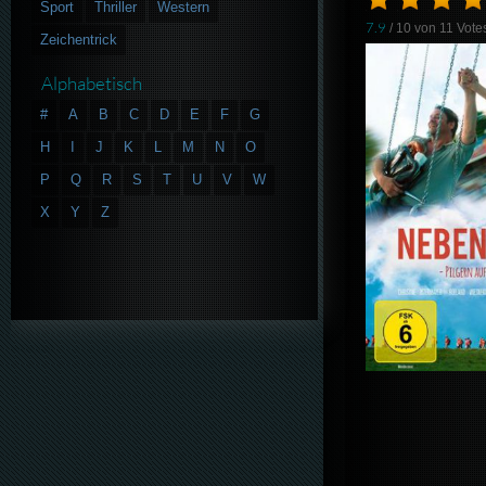
Sport
Thriller
Western
7.9
/ 10 von
11
Vote
Zeichentrick
Alphabetisch
#
A
B
C
D
E
F
G
H
I
J
K
L
M
N
O
P
Q
R
S
T
U
V
W
X
Y
Z