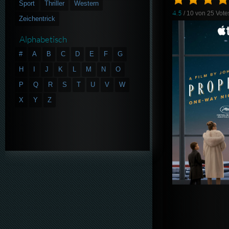
Sport
Thriller
Western
4.5
/ 10 von
25
Vote
Zeichentrick
Alphabetisch
#
A
B
C
D
E
F
G
H
I
J
K
L
M
N
O
P
Q
R
S
T
U
V
W
X
Y
Z