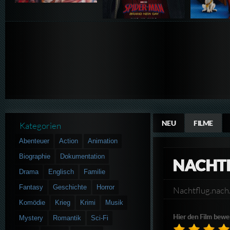
NEU
FILME
Kategorien
Abenteuer
Action
Animation
Biographie
Dokumentation
NACHTF
Drama
Englisch
Familie
Fantasy
Geschichte
Horror
Nachtflug.na
Komödie
Krieg
Krimi
Musik
Hier den Film bewe
Mystery
Romantik
Sci-Fi