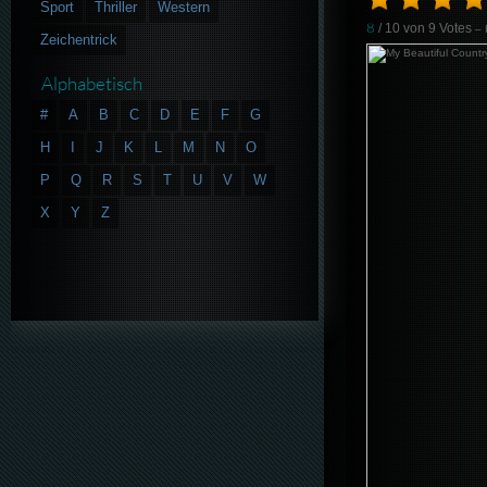
Sport
Thriller
Western
8
/ 10 von
9
Votes
– 
Zeichentrick
Alphabetisch
#
A
B
C
D
E
F
G
H
I
J
K
L
M
N
O
P
Q
R
S
T
U
V
W
X
Y
Z