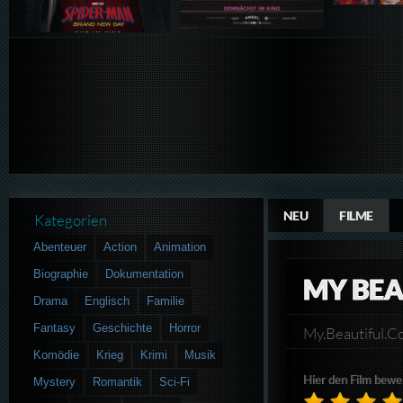
NEU
FILME
Kategorien
Abenteuer
Action
Animation
Biographie
Dokumentation
MY BEA
Drama
Englisch
Familie
Fantasy
Geschichte
Horror
My.Beautiful.
Komödie
Krieg
Krimi
Musik
Hier den Film bewe
Mystery
Romantik
Sci-Fi