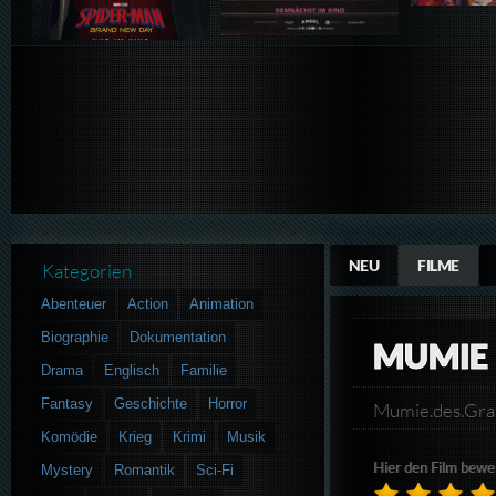
NEU
FILME
Kategorien
Abenteuer
Action
Animation
Biographie
Dokumentation
MUMIE 
Drama
Englisch
Familie
Fantasy
Geschichte
Horror
Mumie.des.Gr
Komödie
Krieg
Krimi
Musik
Hier den Film bewe
Mystery
Romantik
Sci-Fi