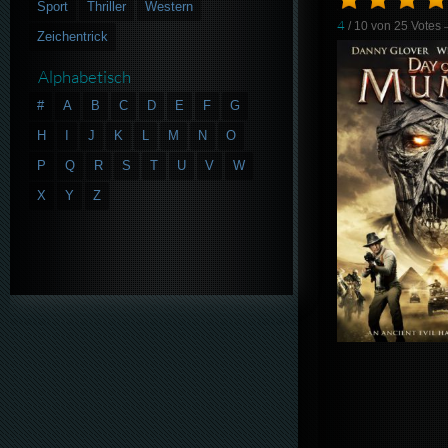
Sport
Thriller
Western
4
/ 10 von
25
Votes
Zeichentrick
Alphabetisch
#
A
B
C
D
E
F
G
H
I
J
K
L
M
N
O
P
Q
R
S
T
U
V
W
X
Y
Z