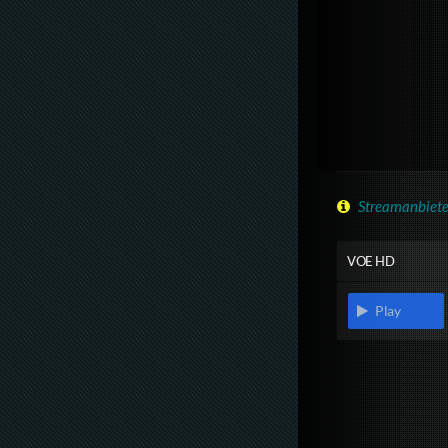
Streamanbiete
VOE HD
Play