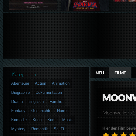
NEU
FILME
Kategorien
Abenteuer
Action
Animation
Biographie
Dokumentation
MOONW
Drama
Englisch
Familie
Fantasy
Geschichte
Horror
Moonwalkers.
Komödie
Krieg
Krimi
Musik
Hier den Film bewe
Mystery
Romantik
Sci-Fi