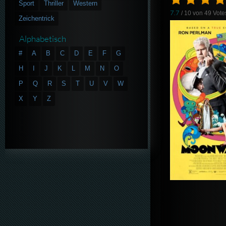
Sport
Thriller
Western
7.7
/ 10 von
49
Vote
Zeichentrick
Alphabetisch
#
A
B
C
D
E
F
G
H
I
J
K
L
M
N
O
P
Q
R
S
T
U
V
W
X
Y
Z