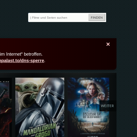
×
m Internet“ betroffen.
lmpalast.to/dns-sperre
.
Details,Play
Details,Play
Deta
WEITER