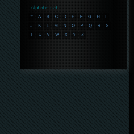
Alphabetisch
#
A
B
C
D
E
F
G
H
I
J
K
L
M
N
O
P
Q
R
S
T
U
V
W
X
Y
Z