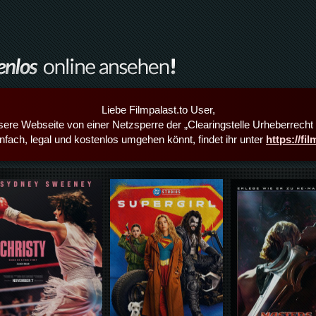
Liebe Filmpalast.to User,
sere Webseite von einer Netzsperre der „Clearingstelle Urheberrecht i
infach, legal und kostenlos umgehen könnt, findet ihr unter
https://fi
Details,Play
Details,Play
Details,Play