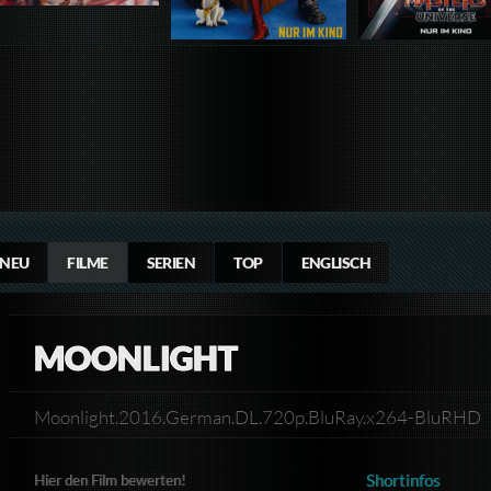
NEU
FILME
SERIEN
TOP
ENGLISCH
MOONLIGHT
Moonlight.2016.German.DL.720p.BluRay.x264-BluRHD
Shortinfos
Hier den Film bewerten!