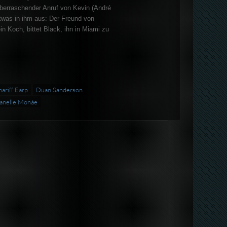
überraschender Anruf von Kevin (André
etwas in ihm aus: Der Freund von
in Koch, bittet Black, ihn in Miami zu
hariff Earp
Duan Sanderson
anelle Monáe