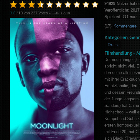
94929
Nutzer haben
Veröffentlicht: 2017
3.3
/ 10 von
237
Votes
– Imdb: 7.6/10
Spielzeit:
111 min
(17)
Kommentare
Kategorien, Genr
Drama
Filmhandlung –
M
Der neunjährige, „Li
spricht nicht viel. 
den seine alleinerz
mit ihrer Cracksuch
Ersatzfamilie, den 
und dessen Freundi
der Junge langsam 
Sanders) hat Chiro
Highschool – weil e
Kumpel und Schulka
ersten homosexuell
mit Ende 20, hat Ch
sich Black (Trevan