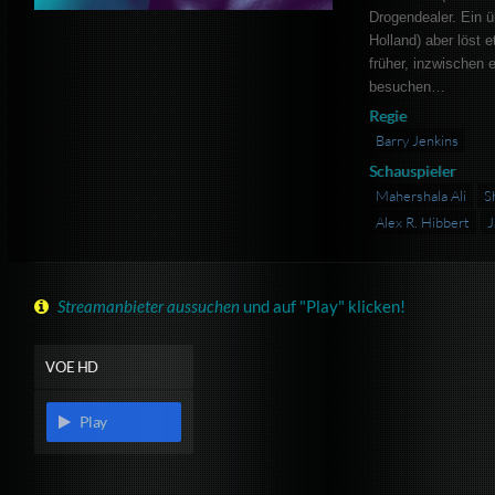
Drogendealer. Ein 
Holland) aber löst 
früher, inzwischen e
besuchen…
Regie
Barry Jenkins
Schauspieler
Mahershala Ali
S
Alex R. Hibbert
J
Streamanbieter aussuchen
und auf "Play" klicken!
VOE HD
Play