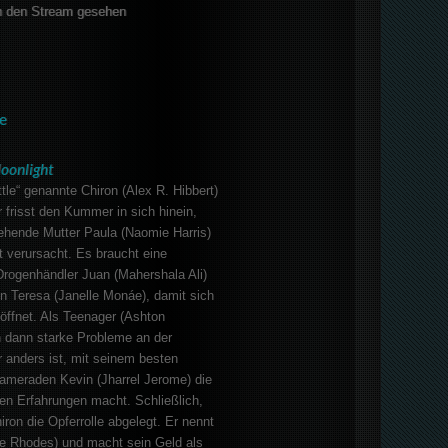
 den Stream gesehen
e
oonlight
ttle“ genannte Chiron (Alex R. Hibbert)
Er frisst den Kummer in sich hinein,
iehende Mutter Paula (Naomie Harris)
t verursacht. Es braucht eine
Drogenhändler Juan (Mahershala Ali)
n Teresa (Janelle Monáe), damit sich
öffnet. Als Teenager (Ashton
n dann starke Probleme an der
r anders ist, mit seinem besten
meraden Kevin (Jharrel Jerome) die
en Erfahrungen macht. Schließlich,
iron die Opferrolle abgelegt. Er nennt
te Rhodes) und macht sein Geld als