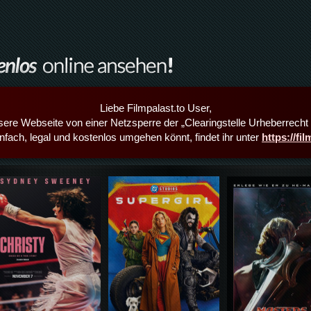
Liebe Filmpalast.to User,
sere Webseite von einer Netzsperre der „Clearingstelle Urheberrecht i
infach, legal und kostenlos umgehen könnt, findet ihr unter
https://fi
Details,Play
Details,Play
Details,Play