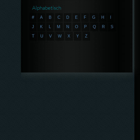
Alphabetisch
#
A
B
C
D
E
F
G
H
I
J
K
L
M
N
O
P
Q
R
S
T
U
V
W
X
Y
Z