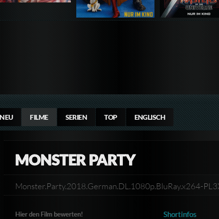
NEU
FILME
SERIEN
TOP
ENGLISCH
MONSTER PARTY
Monster.Party.2018.German.DL.1080p.BluRay.x264-PL
Shortinfos
Hier den Film bewerten!