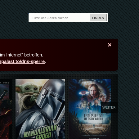
×
m Internet“ betroffen.
lmpalast.to/dns-sperre
.
Details,Play
Details,Play
Deta
WEITER