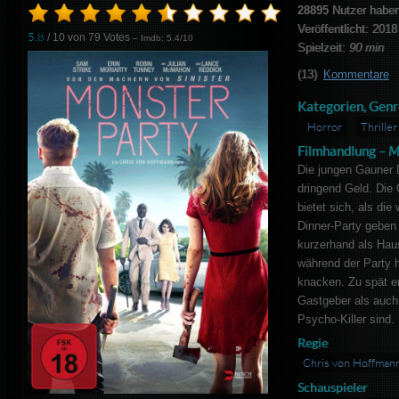
28895
Nutzer haben
Veröffentlicht: 2018
5.8
/ 10 von
79
Votes
– Imdb: 5.4/10
Spielzeit:
90 min
(13)
Kommentare
Kategorien, Genr
Horror
Thriller
Filmhandlung –
M
Die jungen Gauner 
dringend Geld. Die
bietet sich, als di
Dinner-Party geben 
kurzerhand als Haus
während der Party 
knacken. Zu spät e
Gastgeber als auch
Psycho-Killer sind.
Regie
Chris von Hoffman
Schauspieler