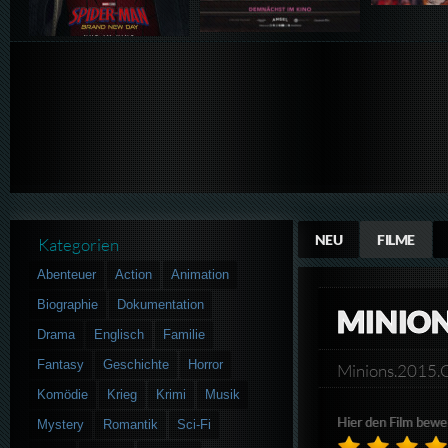
NEU
FILME
Kategorien
Abenteuer
Action
Animation
Biographie
Dokumentation
MINIO
Drama
Englisch
Familie
Fantasy
Geschichte
Horror
Minions.2015
Komödie
Krieg
Krimi
Musik
Hier den Film bewe
Mystery
Romantik
Sci-Fi