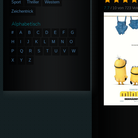
Sport
Thriller
Western
7.7
/ 10 von
723
Vot
Zeichentrick
Alphabetisch
#
A
B
C
D
E
F
G
H
I
J
K
L
M
N
O
P
Q
R
S
T
U
V
W
X
Y
Z