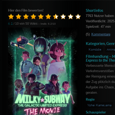
Shortinfos
Hier den Film bewerten!
7763
Nutzer haben 
Veröffentlicht: 2025
6.1
/ 10 von
50
Votes
– Imdb: 6.2/10
Spielzeit:
47 min
(5)
Kommentare
Kategorien, Genr
Komödie
Anima
Filmhandlung –
M
Express to the The
Verbesserte Mensc
Verkehrsverstößen
der Reinigung eines
der Zug plötzlich du
Aufgabe ins Chaos, 
geraten.
Regie
Yohei Kameyama
Schauspieler