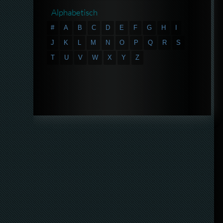
Alphabetisch
#
A
B
C
D
E
F
G
H
I
J
K
L
M
N
O
P
Q
R
S
T
U
V
W
X
Y
Z