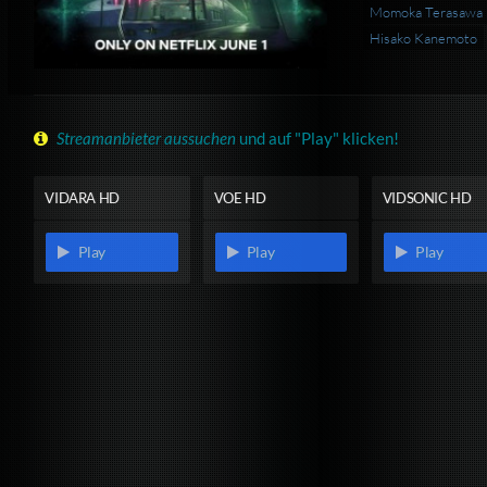
Momoka Terasawa
Hisako Kanemoto
Streamanbieter aussuchen
und auf "Play" klicken!
VIDARA HD
VOE HD
VIDSONIC HD
Play
Play
Play