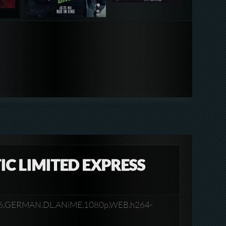
IC LIMITED EXPRESS
e.2026.GERMAN.DL.ANiME.1080p.WEB.h264-