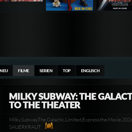
NEU
FILME
SERIEN
TOP
ENGLISCH
MILKY SUBWAY: THE GALACT
TO THE THEATER
Milky.Subway.The.Galactic.Limited.Express.the.Movi
SAUERKRAUT​