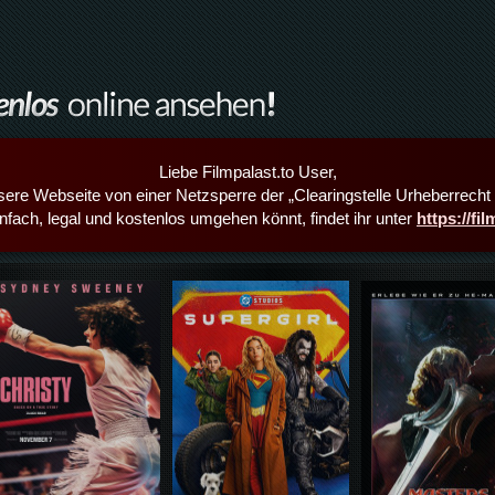
Liebe Filmpalast.to User,
sere Webseite von einer Netzsperre der „Clearingstelle Urheberrecht i
infach, legal und kostenlos umgehen könnt, findet ihr unter
https://fi
Details,Play
Details,Play
Details,Play