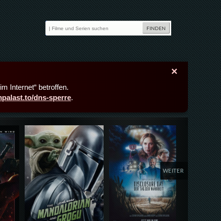
×
m Internet“ betroffen.
lmpalast.to/dns-sperre
.
Details,Play
Details,Play
Deta
WEITER