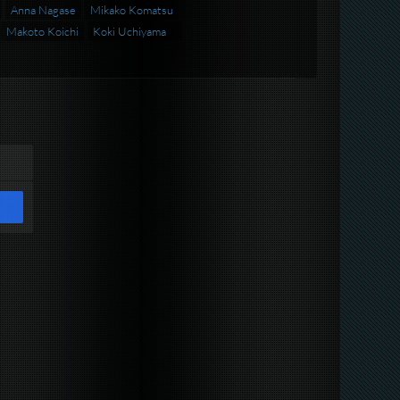
Anna Nagase
Mikako Komatsu
Makoto Koichi
Koki Uchiyama